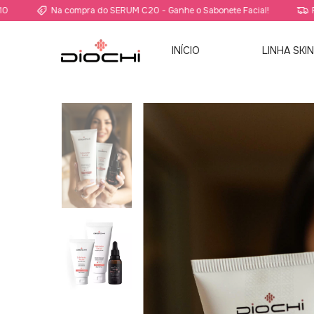
Na compra do SERUM C20 - Ganhe o Sabonete Facial!
Frete Grát
INÍCIO
LINHA SKI