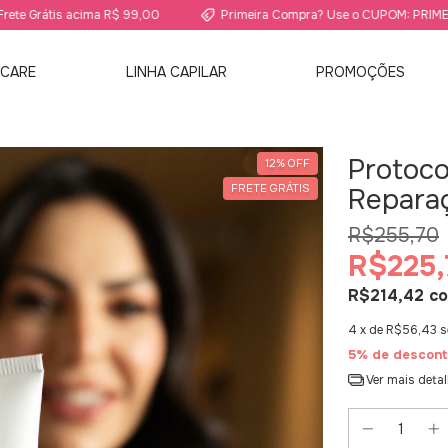
is acima R$ 99,00
Primeira Compra? Use o CUPOM: PRIMEIRA10
NCARE
LINHA CAPILAR
PROMOÇÕES
Protoco
12
%
OFF
FRETE GRÁTIS
Repara
R$255,70
R$225,
R$214,42
c
4
x de
R$56,43
s
5% de descont
Ver mais deta