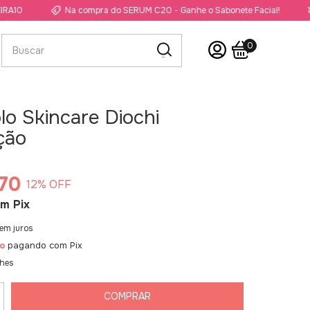
Na compra do SERUM C20 - Ganhe o Sabonete Facial!
Frete G
0
lo Skincare Diochi
ção
70
12
% OFF
om
Pix
em juros
o
pagando com Pix
lhes