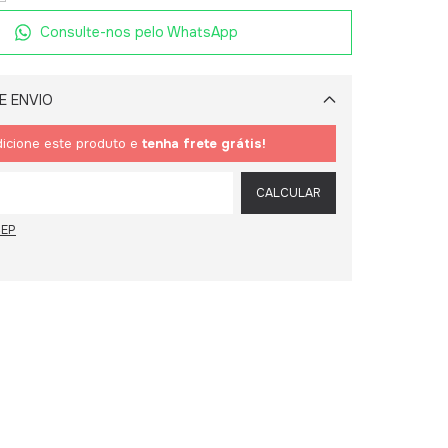
Consulte-nos pelo WhatsApp
E ENVIO
Alterar CEP
icione este produto e
tenha frete grátis!
CALCULAR
CEP